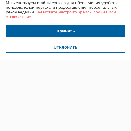
Мы используем файлы cookies для обеспечения удобства
пользователей портала и предоставления персональных
Показать все отзывы
рекомендаций.
Вы можете настроить файлы cookies или
отключить их.
О нас
Принять
Контакты
Отклонить
Доставка и оплата
График работы
Полная версия сайта
Политика обработки cookies
Сайт создан на платформе Deal.by
Информация для покупателя