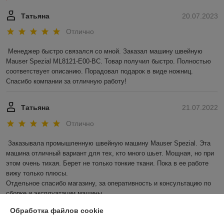
Татьяна
20.07.2023
Отлично
Менеджер быстро связался со мной. Заказал машину швейную 
Mauser Spezial ML8121-E00-BC. Товар получил быстро. Полностью 
соответствует описанию. Порадовал подарок в виде ножниц. 
Спасибо компании за отличную работу!
Татьяна
21.07.2022
Отлично
Заказывала промышленную швейную машину Mauser Spezial. Эта 
машина отличный вариант для тех, кто много шьет. Мощная, но при 
этом очень тихая. Берет не только тонкие ткани. Пока в ее работе 
вижу только плюсы. 

Отдельное спасибо магазину, за оперативность и консультацию по 
сборке и эксплуатации машины.
Обработка файлов cookie
Сделка подтверждена через корзину