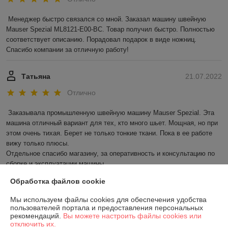
Менеджер быстро связался со мной. Заказал машину швейную 
Mauser Spezial ML8121-E00-BC. Товар получил быстро. Полностью 
соответствует описанию. Порадовал подарок в виде ножниц. 
Спасибо компании за отличную работу!
Татьяна
21.07.2022
Отлично
Заказывала промышленную швейную машину Mauser Spezial. Эта 
машина отличный вариант для тех, кто много шьет. Мощная, но при 
этом очень тихая. Берет не только тонкие ткани. Пока в ее работе 
вижу только плюсы. 

Отдельное спасибо магазину, за оперативность и консультацию по 
сборке и эксплуатации машины.
Обработка файлов cookie
Сделка подтверждена через корзину
Мы используем файлы cookies для обеспечения удобства
пользователей портала и предоставления персональных
Показать все отзывы
рекомендаций.
Вы можете настроить файлы cookies или
отключить их.