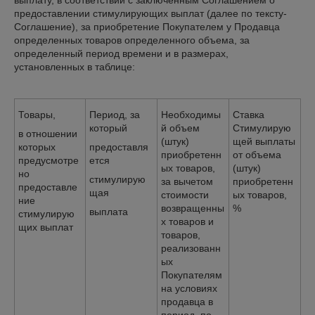
выплату, в соответствии с заключенным Соглашением о
предоставлении стимулирующих выплат (далее по тексту-
Соглашение), за приобретение Покупателем у Продавца
определенных товаров определенного объема, за
определенный период времени и в размерах,
установленных в таблице:
Товары,
Период, за
Необходимы
Ставка
который
й объем
Стимулирую
в отношении
(штук)
щей выплаты
которых
предоставля
приобретенн
от объема
предусмотре
ется
ых товаров,
(штук)
но
стимулирую
за вычетом
приобретенн
предоставле
щая
стоимости
ых товаров,
ние
возвращенны
%
выплата
стимулирую
х товаров и
щих выплат
товаров,
реализованн
ых
Покупателям
на условиях
продавца в