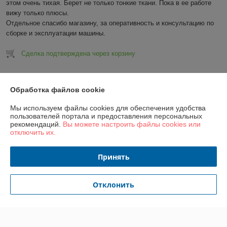
этом очень тихая. Берет не только тонкие ткани. Пока в ее работе 
вижу только плюсы. 

Отдельное спасибо магазину, за оперативность и консультацию по 
сборке и эксплуатации машины.
Сделка подтверждена через корзину
Показать все отзывы
Обработка файлов cookie
Мы используем файлы cookies для обеспечения удобства
О нас
пользователей портала и предоставления персональных
рекомендаций.
Вы можете настроить файлы cookies или
отключить их.
Контакты
Принять
Доставка и оплата
Отклонить
График работы
Полная версия сайта