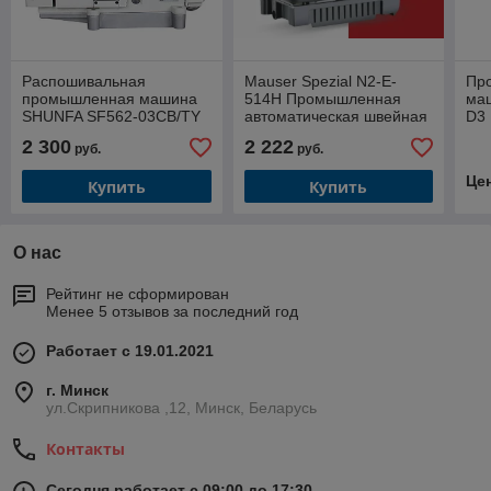
Распошивальная
Mauser Spezial N2-E-
Пр
промышленная машина
514H Промышленная
ма
SHUNFA SF562-03CB/TY
автоматическая швейная
D3
с окантователем в
машина оверлок
2 300
2 222
руб.
руб.
комплекте
комплект со столом
Це
Купить
Купить
О нас
Рейтинг не сформирован
Менее 5 отзывов за последний год
Работает с 19.01.2021
г. Минск
ул.Скрипникова ,12, Минск, Беларусь
Контакты
Сегодня работает с 09:00 до 17:30