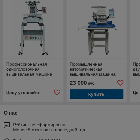
Профессиональная
Промышленная
Пр
одноголовочная
автоматическая
дву
вышивальная машина
вышивальная машина
вы
Ricoma EM-1010-10S
(with sequin and cording)
ZS
23 000
руб.
VELLES VE 21C-TS2L
выш
NEXT
Цену уточняйте
Це
Купить
О нас
Рейтинг не сформирован
Менее 5 отзывов за последний год