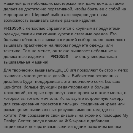
машиной для небольших мастерских или даже дома, а также
делает ее достаточно портативной, чтобы брать ее с собой на
мероприятия. Широкий выбор аксессуаров дает вам
возможность вышивать самые разные изделия.
PR1055X
с легкостью справляется с крупными предметами
одежды, такими как спинки курток и стеганые одеяла. Его
большая область вышивки и широкий выбор пялец позволяют
вышивать практически на любом предмете одежды или
текстиле. Тем не менее, он также вышивает небольшие и
деликатные изделия —
PR1055X
— очень универсальная
вышивальная машина!
Для творческих вышивальщиц 10 игл позволяют быстро и легко
вышивать многоцветные дизайны. Библиотека встроенных
дизайнов будет поддерживать эти творческие соки. Больше
шрифтов, больше функций редактирования и больше
технологий, которые перенесут ваши проекты в такие места, о
которых вы только мечтали. Используйте встроенную камеру
для сканирования проектов в пяльцах, соединения краев или
размещения вышивальных рисунков именно там, где вы
хотите. Или создавайте свои дизайны на экране с помощью My
Design Center, рисуя прямо на ЖК-экране и добавляя
штриховки и декоративные заливки одним нажатием кнопки.