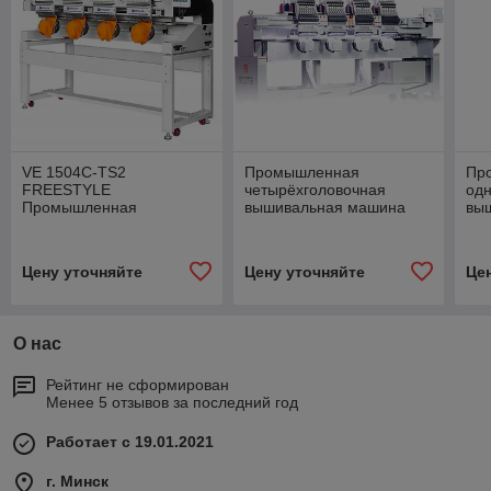
VE 1504C-TS2
Промышленная
Пр
FREESTYLE
четырёхголовочная
од
Промышленная
вышивальная машина
вы
четырёхголовочная
RICOMA CHT2-1204 поле
ZS
вышивальная машина
вышивки 400 x 450 мм
выш
поле вышивки 400 x 400
Цену уточняйте
Цену уточняйте
Це
мм
О нас
Рейтинг не сформирован
Менее 5 отзывов за последний год
Работает с 19.01.2021
г. Минск