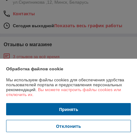
ул.Скрипникова ,12, Минск, Беларусь
Контакты
Показать весь график работы
Сегодня выходной
Отзывы о магазине
3 отзывов за всё время
Обработка файлов cookie
Татьяна
20.07.2023
Отлично
Мы используем файлы cookies для обеспечения удобства
пользователей портала и предоставления персональных
рекомендаций.
Вы можете настроить файлы cookies или
Менеджер быстро связался со мной. Заказал машину швейную 
отключить их.
Mauser Spezial ML8121-E00-BC. Товар получил быстро. Полностью 
соответствует описанию. Порадовал подарок в виде ножниц. 
Принять
Спасибо компании за отличную работу!
Татьяна
21.07.2022
Отклонить
Отлично