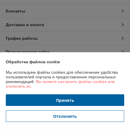
Контакты
Доставка и оплата
График работы
Полная версия сайта
Обработка файлов cookie
Политика обработки cookies
Мы используем файлы cookies для обеспечения удобства
пользователей портала и предоставления персональных
Сайт создан на платформе Deal.by
рекомендаций.
Вы можете настроить файлы cookies или
отключить их.
Информация для покупателя
Принять
Юридическое лицо:
ООО «Сьютрейд»
220059, г.Минск, ул.Скрипникова, д.12, пом.90, каб.1 ДЕМОЗАЛ
Отклонить
Регистрационный номер ЕГР: 191249980
УНП: 191249980