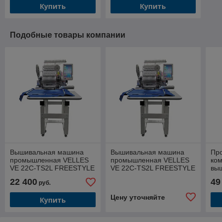
Купить
Купить
Подобные товары компании
Вышивальная машина
Вышивальная машина
Пр
промышленная VELLES
промышленная VELLES
ко
VE 22C-TS2L FREESTYLE
VE 22C-TS2L FREESTYLE
вы
с сording и sequin поле
с сording и sequin поле
VE
22 400
49
руб.
вышивки 600х400
вышивки 600х400 с п/б
уст
вы
Цену уточняйте
Купить