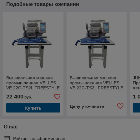
Подобные товары компании
Вышивальная машина
Вышивальная машина
JU
промышленная VELLES
промышленная VELLES
Пр
VE 22C-TS2L FREESTYLE
VE 22C-TS2L FREESTYLE
ав
с сording и sequin поле
с сording и sequin поле
маш
22 400
1 
руб.
вышивки 600х400
вышивки 600х400 с п/б
сре
Цену уточняйте
Купить
О нас
Рейтинг не сформирован