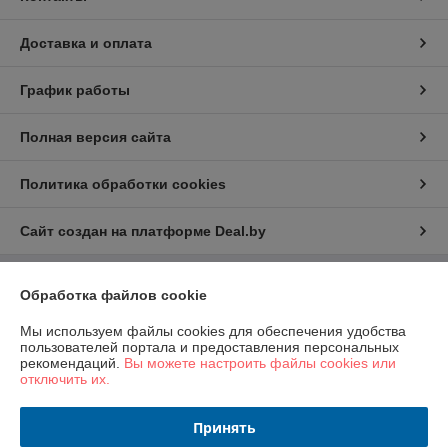
Доставка и оплата
График работы
Полная версия сайта
Политика обработки cookies
Сайт создан на платформе Deal.by
Обработка файлов cookie
Информация для покупателя
Юридическое лицо:
ООО «Сьютрейд»
Мы используем файлы cookies для обеспечения удобства
220059, г.Минск, ул.Скрипникова, д.12, пом.90, каб.1 ДЕМОЗАЛ
пользователей портала и предоставления персональных
рекомендаций.
Вы можете настроить файлы cookies или
Регистрационный номер ЕГР: 191249980
отключить их.
УНП: 191249980
Принять
Регистрационный орган: Минский горисполком