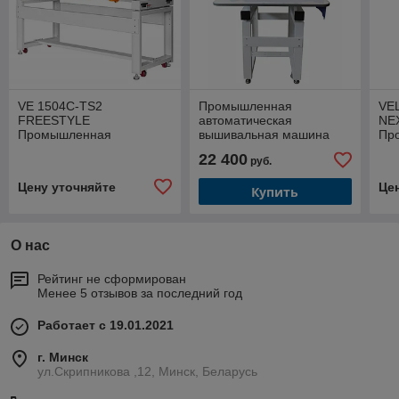
VE 1504C-TS2
Промышленная
VE
FREESTYLE
автоматическая
NEX
Промышленная
вышивальная машина
Пр
четырёхголовочная
VELLES VE 22C-TS2L
авт
22 400
руб.
вышивальная машина
FREESTYLE поле
вы
поле вышивки 400 x 400
вышивки 600х400
Цену уточняйте
Це
Купить
мм
О нас
Рейтинг не сформирован
Менее 5 отзывов за последний год
Работает с 19.01.2021
г. Минск
ул.Скрипникова ,12, Минск, Беларусь